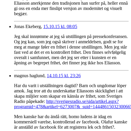
Eliasson anerkjenne den tradisjonen han surfer på, heller ennå
gi oss en enda mer finslipt versjon av modernitet og visuelt
begjær.
Jonas Ekeberg,
15.10.15 kl. 08:05
Jeg skal innrømme at jeg så utstillingen på pressekonferansen.
Og jeg kan, som jeg også skriver i anmeldelsen, godt se for
meg at mange føler en frihet i denne utstillingen. Men jeg står
fast ved at det er en kontrollert frihet. Den finnes selvfølgelig
overalt i samfunnet, men det jeg ser etter i kunsten er en
åpning av begrepet frihet, det finner jeg ikke hos Eliasson.
magnus haglund,
14.10.15 kl. 23:26
Har du varit i utställningen dagtid? Barn och ungdomar löper
amok. Jag tror att du underskattar Eliassons skicklighet i att
skapa miljöer som skapar en känsla av frihet, som Sveriges
Radio påpekade:
http://sverigesradio.se/sida/artikel.aspx?
programid=478&artikel=6273007&_suid=144486150323006
Men kanske har du ändå rätt, homo ludens är idag en
kommersiell varelse, kontrollerad av facebook. Olafur kanske
är anställd av facebook för att registrera lek och frihet?.