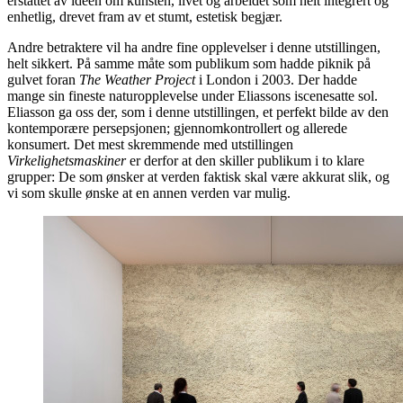
erstattet av idéen om kunsten, livet og arbeidet som helt integrert og
enhetlig, drevet fram av et stumt, estetisk begjær.
Andre betraktere vil ha andre fine opplevelser i denne utstillingen,
helt sikkert. På samme måte som publikum som hadde piknik på
gulvet foran
The Weather Project
i London i 2003. Der hadde
mange sin fineste naturopplevelse under Eliassons iscenesatte sol.
Eliasson ga oss der, som i denne utstillingen, et perfekt bilde av den
kontemporære persepsjonen; gjennomkontrollert og allerede
konsumert. Det mest skremmende med utstillingen
Virkelighetsmaskiner
er derfor at den skiller publikum i to klare
grupper: De som ønsker at verden faktisk skal være akkurat slik, og
vi som skulle ønske at en annen verden var mulig.