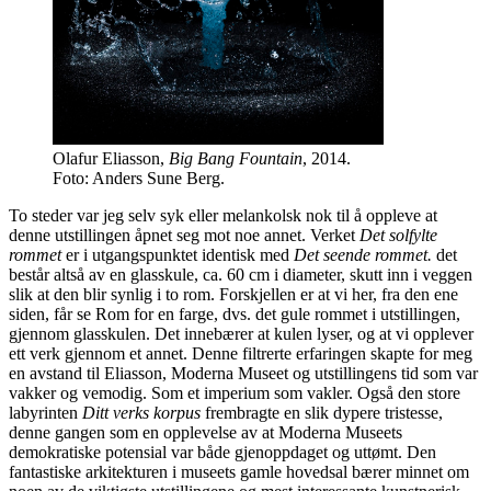
Olafur Eliasson,
Big Bang Fountain
, 2014.
Foto: Anders Sune Berg.
To steder var jeg selv syk eller melankolsk nok til å oppleve at
denne utstillingen åpnet seg mot noe annet. Verket
Det solfylte
rommet
er i utgangspunktet identisk med
Det seende rommet.
det
består altså av en glasskule, ca. 60 cm i diameter, skutt inn i veggen
slik at den blir synlig i to rom. Forskjellen er at vi her, fra den ene
siden, får se Rom for en farge, dvs. det gule rommet i utstillingen,
gjennom glasskulen. Det innebærer at kulen lyser, og at vi opplever
ett verk gjennom et annet. Denne filtrerte erfaringen skapte for meg
en avstand til Eliasson, Moderna Museet og utstillingens tid som var
vakker og vemodig. Som et imperium som vakler. Også den store
labyrinten
Ditt verks korpus
frembragte en slik dypere tristesse,
denne gangen som en opplevelse av at Moderna Museets
demokratiske potensial var både gjenoppdaget og uttømt. Den
fantastiske arkitekturen i museets gamle hovedsal bærer minnet om