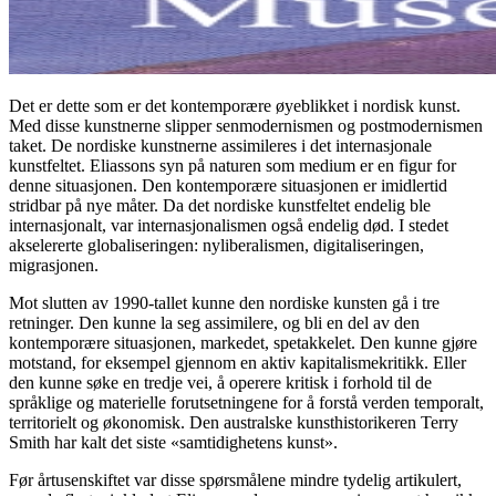
Det er dette som er det kontemporære øyeblikket i nordisk kunst.
Med disse kunstnerne slipper senmodernismen og postmodernismen
taket. De nordiske kunstnerne assimileres i det internasjonale
kunstfeltet. Eliassons syn på naturen som medium er en figur for
denne situasjonen. Den kontemporære situasjonen er imidlertid
stridbar på nye måter. Da det nordiske kunstfeltet endelig ble
internasjonalt, var internasjonalismen også endelig død. I stedet
akselererte globaliseringen: nyliberalismen, digitaliseringen,
migrasjonen.
Mot slutten av 1990-tallet kunne den nordiske kunsten gå i tre
retninger. Den kunne la seg assimilere, og bli en del av den
kontemporære situasjonen, markedet, spetakkelet. Den kunne gjøre
motstand, for eksempel gjennom en aktiv kapitalismekritikk. Eller
den kunne søke en tredje vei, å operere kritisk i forhold til de
språklige og materielle forutsetningene for å forstå verden temporalt,
territorielt og økonomisk. Den australske kunsthistorikeren Terry
Smith har kalt det siste «samtidighetens kunst».
Før årtusenskiftet var disse spørsmålene mindre tydelig artikulert,