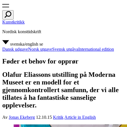
Kunstkritikk
Nordisk konsttidskrift
svenska/english
se
Dansk udgave
Norsk utgave
Svensk utgåva
International edition
Føder et behov for opprør
Olafur Eliassons utstilling på Moderna
Museet er en modell for et
gjennomkontrollert samfunn, der vi alle
tillates å ha fantastiske sanselige
opplevelser.
Av
Jonas Ekeberg
12.10.15
Kritik
Article in English