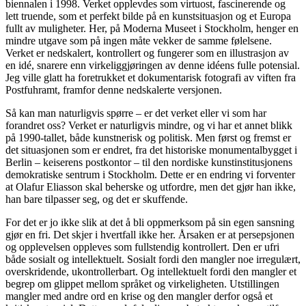
biennalen i 1998. Verket opplevdes som virtuost, fascinerende og
lett truende, som et perfekt bilde på en kunstsituasjon og et Europa
fullt av muligheter. Her, på Moderna Museet i Stockholm, henger en
mindre utgave som på ingen måte vekker de samme følelsene.
Verket er nedskalert, kontrollert og fungerer som en illustrasjon av
en idé, snarere enn virkeliggjøringen av denne idéens fulle potensial.
Jeg ville glatt ha foretrukket et dokumentarisk fotografi av viften fra
Postfuhramt, framfor denne nedskalerte versjonen.
Så kan man naturligvis spørre – er det verket eller vi som har
forandret oss? Verket er naturligvis mindre, og vi har et annet blikk
på 1990-tallet, både kunstnerisk og politisk. Men først og fremst er
det situasjonen som er endret, fra det historiske monumentalbygget i
Berlin – keiserens postkontor – til den nordiske kunstinstitusjonens
demokratiske sentrum i Stockholm. Dette er en endring vi forventer
at Olafur Eliasson skal beherske og utfordre, men det gjør han ikke,
han bare tilpasser seg, og det er skuffende.
For det er jo ikke slik at det å bli oppmerksom på sin egen sansning
gjør en fri. Det skjer i hvertfall ikke her. Årsaken er at persepsjonen
og opplevelsen oppleves som fullstendig kontrollert. Den er ufri
både sosialt og intellektuelt. Sosialt fordi den mangler noe irregulært,
overskridende, ukontrollerbart. Og intellektuelt fordi den mangler et
begrep om glippet mellom språket og virkeligheten. Utstillingen
mangler med andre ord en krise og den mangler derfor også et