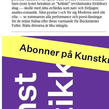
barn (som lystet betraktas av ”kritiskt” revolutionära föräldrar)
idag — skulle med rätta avfärdas som naiv och förljugen
anarko-romantik. Sånt pysslar i och för sig Moderna med rätt
ofta — se sommarens alla performance och poesi-läsningar
för de redan frälsta eller deras vurmande för Buckminster
Fuller. Båda dörrarna är lika stängda.