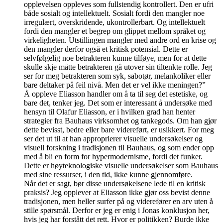
opplevelsen oppleves som fullstendig kontrollert. Den er ufri
både sosialt og intellektuelt. Sosialt fordi den mangler noe
irregulært, overskridende, ukontrollerbart. Og intellektuelt
fordi den mangler et begrep om glippet mellom språket og
virkeligheten. Utstillingen mangler med andre ord en krise og
den mangler derfor også et kritisk potensial. Dette er
selvfølgelig noe betrakteren kunne tilføye, men for at dette
skulle skje måtte betrakteren gå utover sin tiltenkte rolle. Jeg
ser for meg betrakteren som syk, sabotør, melankoliker eller
bare deltaker på feil nivå. Men det er vel ikke meningen?”
Å oppleve Eliasson handler om å ta til seg det estetiske, og
bare det, tenker jeg. Det som er interessant å undersøke med
hensyn til Olafur Eliasson, er i hvilken grad han henter
strategier fra Bauhaus virksomhet og tankegods. Om han gjør
dette bevisst, bedre eller bare videreført, er usikkert. For meg
ser det ut til at han approprierer visuelle undersøkelser og
visuell forskning i tradisjonen til Bauhaus, og som ender opp
med å bli en form for hypermodernisme, fordi det funker.
Dette er høyteknologiske visuelle undersøkelser som Bauhaus
med sine ressurser, i den tid, ikke kunne gjennomføre.
Når det er sagt, bør disse undersøkelsene lede til en kritisk
praksis? Jeg opplever at Eliasson ikke gjør oss bevist denne
tradisjonen, men heller surfer på og viderefører en arv uten å
stille spørsmål. Derfor er jeg er enig i Jonas konklusjon her,
hvis jeg har forstått det rett. Hvor er politikken? Burde ikke