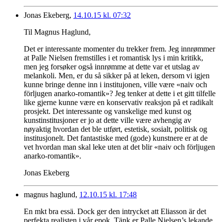
Jonas Ekeberg,
14.10.15 kl. 07:32
Til Magnus Haglund,
Det er interessante momenter du trekker frem. Jeg innrømmer
at Palle Nielsen fremstilles i et romantisk lys i min kritikk,
men jeg forsøker også innrømme at dette var et utslag av
melankoli. Men, er du så sikker på at leken, dersom vi igjen
kunne bringe denne inn i institujonen, ville være «naiv och
förljugen anarko-romantik»? Jeg tenker at dette i et gitt tilfelle
like gjerne kunne være en konservativ reaksjon på et radikalt
prosjekt. Det interessante og vanskelige med kunst og
kunstinstitusjoner er jo at dette ville være avhengig av
nøyaktig hvordan det ble utført, estetisk, sosialt, politisk og
institusjonelt. Det fantastiske med (gode) kunstnere er at de
vet hvordan man skal leke uten at det blir «naiv och förljugen
anarko-romantik».
Jonas Ekeberg
magnus haglund,
12.10.15 kl. 17:48
En mkt bra essä. Dock ger den intrycket att Eliasson är det
perfekta realisten i vår epok. Tänk er Palle Nielsen’s lekande