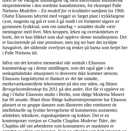
noen av de viktigste utstillingene og mest interessante kunstnerisk
eksperimentene i den nordiske kunsthistorien, for eksempel Palle
Nielsens
Modellen – En modell for et kvalitativt samfunn
fra 1968.
Olafur Eliassons labyrint med vegger av farget plast i trykkfargene
cyan, magenta og gul er som å gå rundt i en forstørret utgave av
gymnasets fysikksal, som om naturfag + sosialitet skulle være
meningene med livet. Men kroppen, leken og overskridelsen er
borte, det er kun blikket som skal oppleve denne installasjonen. Det
er fascinerende på sine premisser, men jeg ser bare det nyslipte
furugulvet, det sildrende overlyset og tenker på barna som herjet her
i Palle Nielsens tid.
Idéen om det kreative mennesket står sentralt i Eliassons
kunstnerskap og i denne utstillingen, som det også gjør i den
senkapitalistiske situasjonen vi dessverre ikke kommer utenom.
Eliassons fargelabyrint er flankert av det før omtalte,
merkevarekontrollerte lekerommet på den ene siden, og filmen
Bevegelsesmikroskop
fra 2011 på den andre. Her får vi oppleve en
dag i Olafur Eliassons studio i Berlin, som ifølge Moderna Museet
har 90 ansatte. Blant disse flittige kulturentreprenørene har Eliasson
plassert ut en gruppe dansere som illustrerer eller estetiserer de
intellektuelle og fysiske bevegelsene til kunstnerens assistenter,
arkitekter, teknikere, regnskapsførere og kokker. Det er en
kontemporær versjon av Charlie Chaplins
Moderne Tider
, der
Chaplins idé om arbeideren som konsumeres av maskinen er