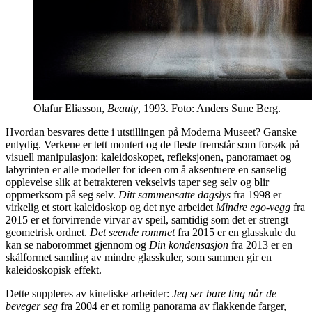
Olafur Eliasson,
Beauty
, 1993. Foto: Anders Sune Berg.
Hvordan besvares dette i utstillingen på Moderna Museet? Ganske
entydig. Verkene er tett montert og de fleste fremstår som forsøk på
visuell manipulasjon: kaleidoskopet, refleksjonen, panoramaet og
labyrinten er alle modeller for ideen om å aksentuere en sanselig
opplevelse slik at betrakteren vekselvis taper seg selv og blir
oppmerksom på seg selv.
Ditt sammensatte dagslys
fra 1998 er
virkelig et stort kaleidoskop og det nye arbeidet
Mindre ego-vegg
fra
2015 er et forvirrende virvar av speil, samtidig som det er strengt
geometrisk ordnet.
Det seende rommet
fra 2015 er en glasskule du
kan se naborommet gjennom og
Din kondensasjon
fra 2013 er en
skålformet samling av mindre glasskuler, som sammen gir en
kaleidoskopisk effekt.
Dette suppleres av kinetiske arbeider:
Jeg ser bare ting når de
beveger seg
fra 2004 er et romlig panorama av flakkende farger,