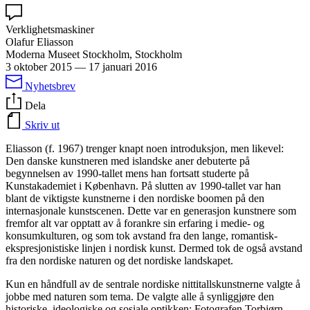
Verklighetsmaskiner
Olafur Eliasson
Moderna Museet Stockholm, Stockholm
3 oktober 2015
—
17 januari 2016
Nyhetsbrev
Dela
Skriv ut
Eliasson (f. 1967) trenger knapt noen introduksjon, men likevel:
Den danske kunstneren med islandske aner debuterte på
begynnelsen av 1990-tallet mens han fortsatt studerte på
Kunstakademiet i København. På slutten av 1990-tallet var han
blant de viktigste kunstnerne i den nordiske boomen på den
internasjonale kunstscenen. Dette var en generasjon kunstnere som
fremfor alt var opptatt av å forankre sin erfaring i medie- og
konsumkulturen, og som tok avstand fra den lange, romantisk-
ekspresjonistiske linjen i nordisk kunst. Dermed tok de også avstand
fra den nordiske naturen og det nordiske landskapet.
Kun en håndfull av de sentrale nordiske nittitallskunstnerne valgte å
jobbe med naturen som tema. De valgte alle å synliggjøre den
historiske, ideologiske og sosiale optikken: Fotografen Torbjørn