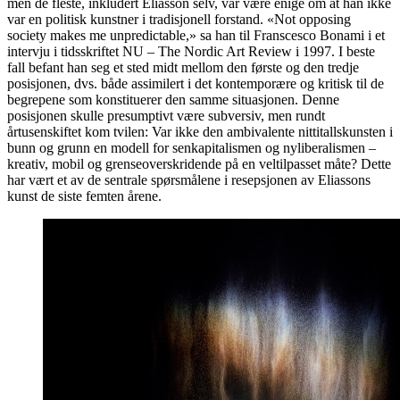
men de fleste, inkludert Eliasson selv, var være enige om at han ikke
var en politisk kunstner i tradisjonell forstand. «Not opposing
society makes me unpredictable,» sa han til Franscesco Bonami i et
intervju i tidsskriftet NU – The Nordic Art Review i 1997. I beste
fall befant han seg et sted midt mellom den første og den tredje
posisjonen, dvs. både assimilert i det kontemporære og kritisk til de
begrepene som konstituerer den samme situasjonen. Denne
posisjonen skulle presumptivt være subversiv, men rundt
årtusenskiftet kom tvilen: Var ikke den ambivalente nittitallskunsten i
bunn og grunn en modell for senkapitalismen og nyliberalismen –
kreativ, mobil og grenseoverskridende på en veltilpasset måte? Dette
har vært et av de sentrale spørsmålene i resepsjonen av Eliassons
kunst de siste femten årene.