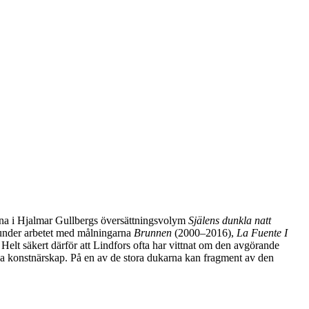
terna i Hjalmar Gullbergs översättningsvolym
Själens dunkla natt
s under arbetet med målningarna
Brunnen
(2000–2016),
La Fuente I
elt säkert därför att Lindfors ofta har vittnat om den avgörande
sa konstnärskap. På en av de stora dukarna kan fragment av den