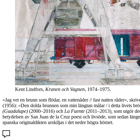
Kent Lindfors,
Kranen och Vagnen
, 1974–1975.
«Jag vet en brunn som flödar, en vattenåder // fast natten råder», sk
(1956): «Den dolda brunnen som min längtan målar / i detta livets brö
(Guadalupe)
(2000–2016) och
La Fuente
(2011–2013)
,
som utgör det
betydelsen av San Juan de la Cruz poesi och livsöde, som sedan läng
spanska originaldikten urskiljas i det nedre högra hörnet.