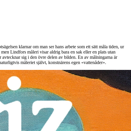
Motsägelsen klarnar om man ser hans arbete som ett sätt måla tiden, ur
men Lindfors måleri visar aldrig bara en sak eller en plats utan
ster avtecknar sig i den övre delen av bilden. En av målningarna är
turligtvis måleriet självt, konstnärens egen «vattenåder».