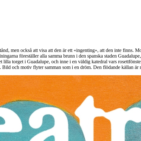
stånd, men också att visa att den är ett «ingenting», att den inte finns. 
målningarna föreställer alla samma brunn i den spanska staden Guadalupe, 
 det lilla torget i Guadalupe, och inne i en väldig katedral vars rosettfön
 Bild och motiv flyter samman som i en dröm. Den flödande källan är na