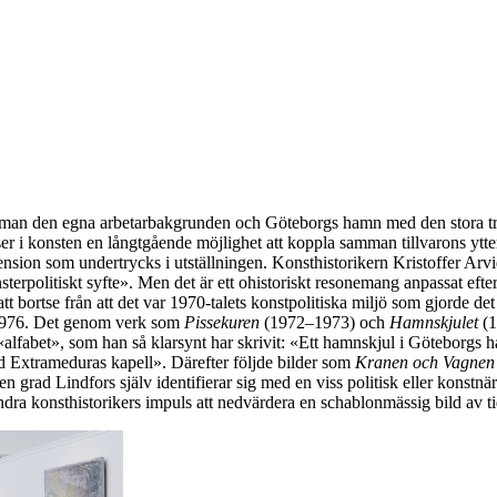
 samman den egna arbetarbakgrunden och Göteborgs hamn med den stora tr
r i konsten en långtgående möjlighet att koppla samman tillvarons ytter
mension som undertrycks i utställningen. Konsthistorikern Kristoffer Arv
sterpolitiskt syfte». Men det är ett ohistoriskt resonemang anpassat eft
att bortse från att det var 1970-talets konstpolitiska miljö som gjorde de
m 1976. Det genom verk som
Pissekuren
(1972–1973) och
Hamnskjulet
(1
«alfabet», som han så klarsynt har skrivit: «Ett hamnskjul i Göteborgs
d Extrameduras kapell». Därefter följde bilder som
Kranen och Vagnen
n grad Lindfors själv identifierar sig med en viss politisk eller konstnä
ra konsthistorikers impuls att nedvärdera en schablonmässig bild av ti