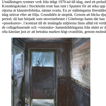
Utställningen rymmer verk från tidigt 1970-tal till idag, med ett pre
Konsthögskolan i Stockholm reste han runt i Spanien för att söka upp
oljorna är klaustrofobiska, nästan svarta. En av målningarna föreställ
idag strävar efter att följa. Grundidén är utopisk. Genom att blicka dj
period, då han började som stuveriarbetare i Göteborgs hamn där han t
«pissekuren». I kontrast till de instängda miljöerna finns alltid ett v
de collagebaserade och «visionära» hamnskildringarna från slutet av de
ofta känslan just av att betrakta marken högt ovanifrån, genom molns