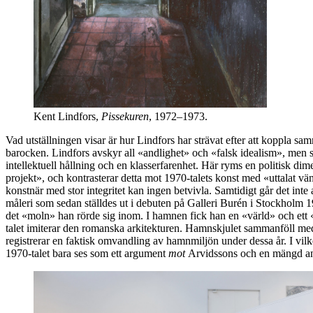
Kent Lindfors,
Pissekuren
, 1972–1973.
Vad utställningen visar är hur Lindfors har strävat efter att koppla
barocken. Lindfors avskyr all «andlighet» och «falsk idealism», men se
intellektuell hållning och en klasserfarenhet. Här ryms en politisk di
projekt», och kontrasterar detta mot 1970-talets konst med «uttalat vän
konstnär med stor integritet kan ingen betvivla. Samtidigt går det inte 
måleri som sedan ställdes ut i debuten på Galleri Burén i Stockhol
det «moln» han rörde sig inom. I hamnen fick han en «värld» och ett 
talet imiterar den romanska arkitekturen. Hamnskjulet sammanföll me
registrerar en faktisk omvandling av hamnmiljön under dessa år. I vilke
1970-talet bara ses som ett argument
mot
Arvidssons och en mängd and