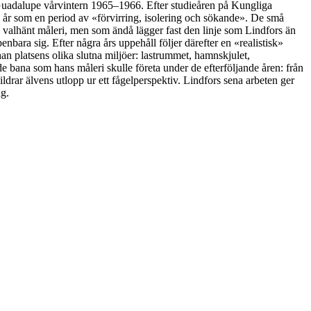
ll Guadalupe vårvintern 1965–1966. Efter studieåren på Kungliga
a år som en period av «förvirring, isolering och sökande». De små
te valhänt måleri, men som ändå lägger fast den linje som Lindfors än
nbara sig. Efter några års uppehåll följer därefter en «realistisk»
an platsens olika slutna miljöer: lastrummet, hamnskjulet,
nde bana som hans måleri skulle företa under de efterföljande åren: från
ldrar älvens utlopp ur ett fågelperspektiv. Lindfors sena arbeten ger
ag.