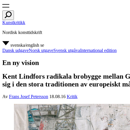
Kunstkritikk
Nordisk konsttidskrift
svenska/english
se
Dansk udgave
Norsk utgave
Svensk utgåva
International edition
En ny vision
Kent Lindfors radikala brobygge mellan G
sig i den stora traditionen av europeiskt må
Av
Frans Josef Petersson
18.08.16
Kritik