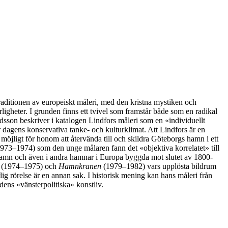
aditionen av europeiskt måleri, med den kristna mystiken och
ligheter. I grunden finns ett tvivel som framstår både som en radikal
idsson beskriver i katalogen Lindfors måleri som en «individuellt
er dagens konservativa tanke- och kulturklimat. Att Lindfors är en
t möjligt för honom att återvända till och skildra Göteborgs hamn i ett
973–1974) som den unge målaren fann det «objektiva korrelatet» till
 hamn och även i andra hamnar i Europa byggda mot slutet av 1800-
(1974–1975) och
Hamnkranen
(1979–1982) vars upplösta bildrum
rlig rörelse är en annan sak. I historisk mening kan hans måleri från
dens «vänsterpolitiska» konstliv.