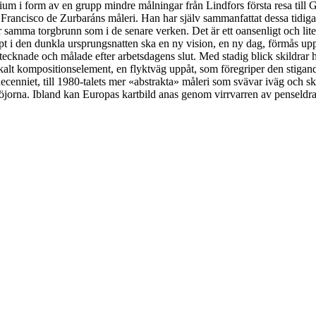
ludium i form av en grupp mindre målningar från Lindfors första resa ti
 Francisco de Zurbaráns måleri. Han har själv sammanfattat dessa tidig
er samma torgbrunn som i de senare verken. Det är ett oansenligt och li
upt i den dunkla ursprungsnatten ska en ny vision, en ny dag, förmås uppe
ecknade och målade efter arbetsdagens slut. Med stadig blick skildrar h
ertikalt kompositionselement, en flyktväg uppåt, som föregriper den stiga
cenniet, till 1980-talets mer «abstrakta» måleri som svävar iväg och ski
löjorna. Ibland kan Europas kartbild anas genom virrvarren av penseldr