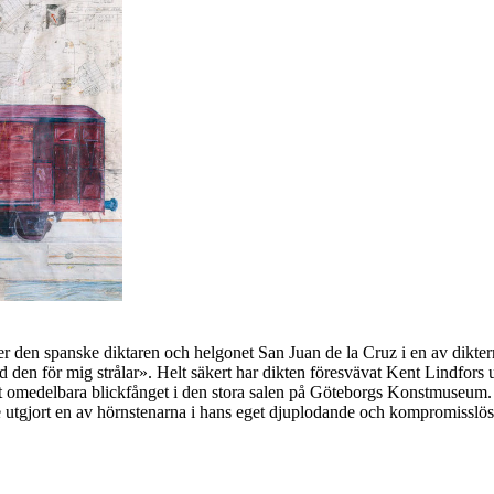
river den spanske diktaren och helgonet San Juan de la Cruz i en av dik
d den för mig strålar». Helt säkert har dikten föresvävat Kent Lindfor
 omedelbara blickfånget i den stora salen på Göteborgs Konstmuseum. H
e utgjort en av hörnstenarna i hans eget djuplodande och kompromisslö