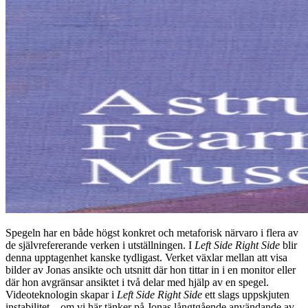
Spegeln har en både högst konkret och metaforisk närvaro i flera av
de självrefererande verken i utställningen. I
Left Side Right Side
blir
denna upptagenhet kanske tydligast. Verket växlar mellan att visa
bilder av Jonas ansikte och utsnitt där hon tittar in i en monitor eller
där hon avgränsar ansiktet i två delar med hjälp av en spegel.
Videoteknologin skapar i
Left Side Right Side
ett slags uppskjuten
instabilitet – om vi här tänker på Jonas långtgående användande av