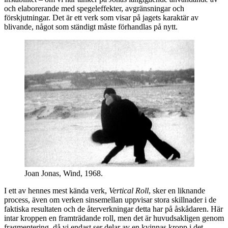
och elaborerande med spegeleffekter, avgränsningar och
förskjutningar. Det är ett verk som visar på jagets karaktär av
blivande, något som ständigt måste förhandlas på nytt.
Joan Jonas, Wind, 1968.
I ett av hennes mest kända verk,
Vertical Roll
, sker en liknande
process, även om verken sinsemellan uppvisar stora skillnader i de
faktiska resultaten och de återverkningar detta har på åskådaren. Här
intar kroppen en framträdande roll, men det är huvudsakligen genom
fragmentering, då vi endast ser delar av en kvinnas kropp i det