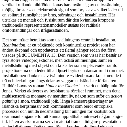
vertikalt rullande bildflödet. Jonas har använt sig av en tv-sändnings
möjliga brister – en elektronisk signal som bryts av – vilket leder till
en splittrad rumslighet av brus, störningar och instabiliteter. Här
utstakas ett mentalt och fysiskt rum där den kvinnliga kroppens
traditionella representationsmodeller utsätts för radikala
omförhandlingar och ifrågasättanden.
Det som måste betraktas som utställningens centrala installation,
Reanimation
, är ett pågående och kontinuerligt projekt som har
ändrat skepnad och uppdaterats ett flertal gånger sedan det först
visades på dOCUMENTA 13. Den version som visas här består av
fyra större videoprojektioner, men också animeringar, samt en
metallställning med objekt och kristaller som är placerade framför
projektionerna och leder till att ljuset bryts och dansar runt i rummet.
Installationen flankeras av två mindre «videoboxar» konstruerade i
trä och teckningar längs delar av väggarna. Isländske författaren
Halldór Laxness roman
Under the Glacier
har varit en hållpunkt för
Jonas. Verket aktiveras av besökarens rörelser i rummet, men detta
multisensoriska montage av maritimt liv, någon som utför en
action
painting
i snön, traditionell jojk, långa kameraregistreringar av
isländska bergsmassiv och kommentarer som berör entropiska
processer och nutida nedsmältning blir aningen för kaotiskt och
osammanhängande för att kunna upprätthålla intresset någon längre
tid. På en av skärmarna ser vi material från en tidigare presentation
av installationen. Detta grepp förstärker dess ofullbordade och