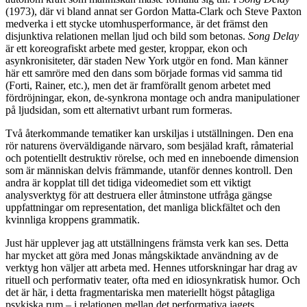
(1973), där vi bland annat ser Gordon Matta-Clark och Steve Paxton
medverka i ett stycke utomhusperformance, är det främst den
disjunktiva relationen mellan ljud och bild som betonas.
Song Delay
är ett koreografiskt arbete med gester, kroppar, ekon och
asynkronisiteter, där staden New York utgör en fond. Man känner
här ett samröre med den dans som började formas vid samma tid
(Forti, Rainer, etc.), men det är framförallt genom arbetet med
fördröjningar, ekon, de-synkrona montage och andra manipulationer
på ljudsidan, som ett alternativt urbant rum formeras.
Två återkommande tematiker kan urskiljas i utställningen. Den ena
rör naturens överväldigande närvaro, som besjälad kraft, råmaterial
och potentiellt destruktiv rörelse, och med en inneboende dimension
som är människan delvis främmande, utanför dennes kontroll. Den
andra är kopplat till det tidiga videomediet som ett viktigt
analysverktyg för att destruera eller åtminstone utfråga gängse
uppfattningar om representation, det manliga blickfältet och den
kvinnliga kroppens grammatik.
Just här upplever jag att utställningens främsta verk kan ses. Detta
har mycket att göra med Jonas mångskiktade användning av de
verktyg hon väljer att arbeta med. Hennes utforskningar har drag av
rituell och performativ teater, ofta med en idiosynkratisk humor. Och
det är här, i detta fragmentariska men materiellt högst påtagliga
psykiska rum – i relationen mellan det performativa jagets