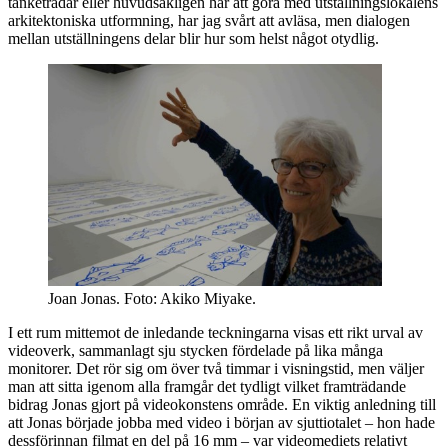
tanketrådar eller huvudsakligen har att göra med utställningslokalens
arkitektoniska utformning, har jag svårt att avläsa, men dialogen
mellan utställningens delar blir hur som helst något otydlig.
Joan Jonas. Foto: Akiko Miyake.
I ett rum mittemot de inledande teckningarna visas ett rikt urval av
videoverk, sammanlagt sju stycken fördelade på lika många
monitorer. Det rör sig om över två timmar i visningstid, men väljer
man att sitta igenom alla framgår det tydligt vilket framträdande
bidrag Jonas gjort på videokonstens område. En viktig anledning till
att Jonas började jobba med video i början av sjuttiotalet – hon hade
dessförinnan filmat en del på 16 mm – var videomediets relativt