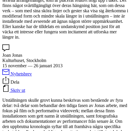
seriella arrangemanget, som är placerat relativt högt upp i taket. Det
finns något svårtillgängligt över deras hängning här, som om dessa
verk – som med sina sköra linjer och gester ska visa sig återkomma i
modifierad form och mindre skala längre in i utställningen – inte är
installerade med avseende att ägnas någon större uppmärksamhet.
Eller kanske har de tilldelats en undanskymd position just för att
väcka ett intresse eller fungera som incitament att utforska mer
längre in.
Joan Jonas
Kulturhuset, Stockholm
15 november
—
26 januari 2013
Nyhetsbrev
Dela
Skriv ut
Utställningen skulle grovt kunna beskrivas som bestående av fyra
delar: två delar som behandlar den tidiga fasen av Jonas arbete, med
fokus på film och performativa videoverk; mellan dessa finns
installationen som gett namn åt utställningen, samt fotografiska
arbeten och dokumentationer av performancer från senare år. Om
den uppbrutna kronologin syftar till att framhäva några specifika