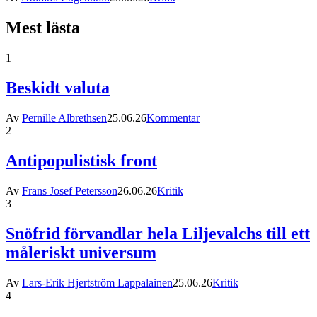
Mest lästa
1
Beskidt valuta
Av
Pernille Albrethsen
25.06.26
Kommentar
2
Antipopulistisk front
Av
Frans Josef Petersson
26.06.26
Kritik
3
Snöfrid förvandlar hela Liljevalchs till ett
måleriskt universum
Av
Lars-Erik Hjertström Lappalainen
25.06.26
Kritik
4