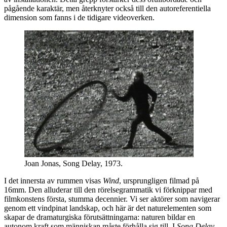
pågående karaktär, men återknyter också till den autoreferentiella
dimension som fanns i de tidigare videoverken.
Joan Jonas, Song Delay, 1973.
I det innersta av rummen visas
Wind
, ursprungligen filmad på
16mm. Den alluderar till den rörelsegrammatik vi förknippar med
filmkonstens första, stumma decennier. Vi ser aktörer som navigerar
genom ett vindpinat landskap, och här är det naturelementen som
skapar de dramaturgiska förutsättningarna: naturen bildar en
autonom kraft som människan måste förhålla sig till. I
Song Delay