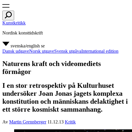
Kunstkritikk
Nordisk konsttidskrift
svenska/english
se
Dansk udgave
Norsk utgave
Svensk utgåva
International edition
Naturens kraft och videomediets
förmågor
I en stor retrospektiv på Kulturhuset
undersöker Joan Jonas jagets komplexa
konstitution och människans delaktighet i
ett större kosmiskt sammanhang.
Av
Martin Grennberger
11.12.13
Kritik