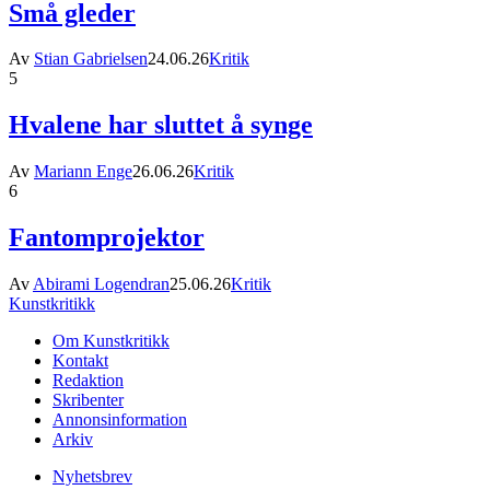
Små gleder
Av
Stian Gabrielsen
24.06.26
Kritik
5
Hvalene har sluttet å synge
Av
Mariann Enge
26.06.26
Kritik
6
Fantomprojektor
Av
Abirami Logendran
25.06.26
Kritik
Kunstkritikk
Om Kunstkritikk
Kontakt
Redaktion
Skribenter
Annonsinformation
Arkiv
Nyhetsbrev